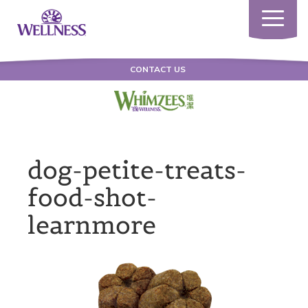
Toggle
navigatio
CONTACT US
dog-petite-treats-
food-shot-
learnmore