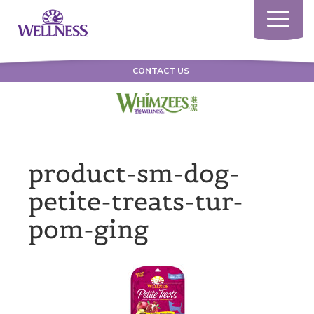
Toggle
navigatio
CONTACT US
product-sm-dog-
petite-treats-tur-
pom-ging