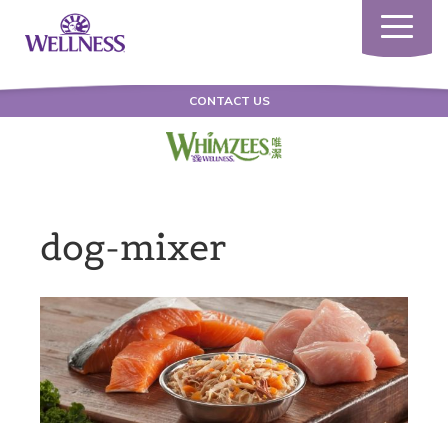
Toggle
navigatio
CONTACT US
dog-mixer