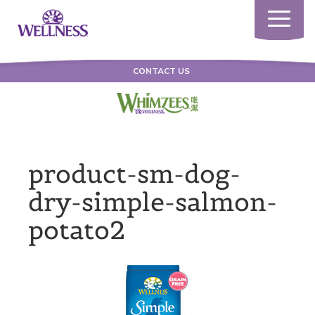
Toggle
navigatio
CONTACT US
product-sm-dog-
dry-simple-salmon-
potato2