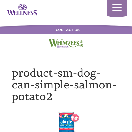
Toggle
navigatio
CONTACT US
product-sm-dog-
can-simple-salmon-
potato2