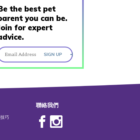
Be the best pet
parent you can be.
Join for expert
advice.
SIGN UP
聯絡我們
物技巧