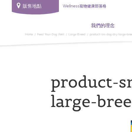
販售地點
Wellness寵物健康部落格
我們的理念
Home
Feed Your Dog Well
Large Breed
product-sm-dog-dry-large-bre
product-s
large-bree