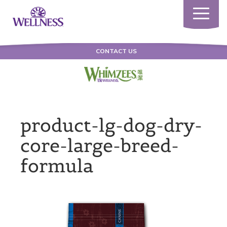
Toggle
navigatio
CONTACT US
product-lg-dog-dry-
core-large-breed-
formula