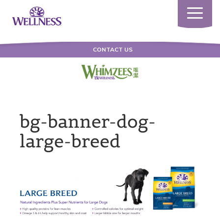
Toggle
navigatio
CONTACT US
bg-banner-dog-
large-breed