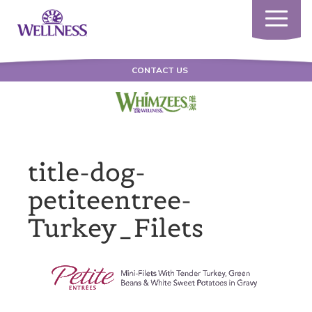
Toggle
navigatio
CONTACT US
title-dog-
petiteentree-
Turkey_Filets