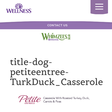
Toggle
navigatio
CONTACT US
title-dog-
petiteentree-
TurkDuck_Casserole