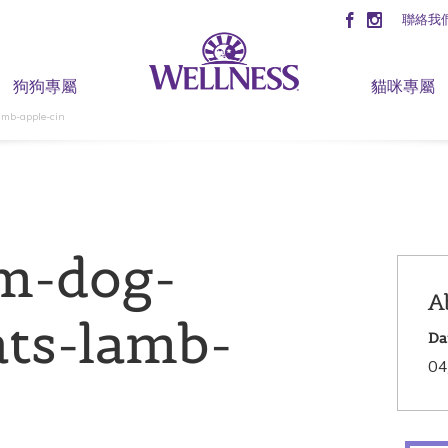
聯絡我
狗狗專屬
貓咪專屬
amb-apple-cin
m-dog-
A
ats-lamb-
Da
04