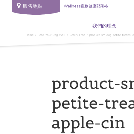
販售地點
Wellness寵物健康部落格
我們的理念
Home
Feed Your Dog Well
Grain-Free
product-sm-dog-petite-treats-l
product-s
petite-tre
apple-cin