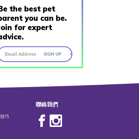
Be the best pet
parent you can be.
Join for expert
advice.
SIGN UP
聯絡我們
物技巧