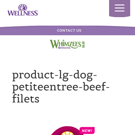
Toggle
navigatio
CONTACT US
product-lg-dog-
petiteentree-beef-
filets