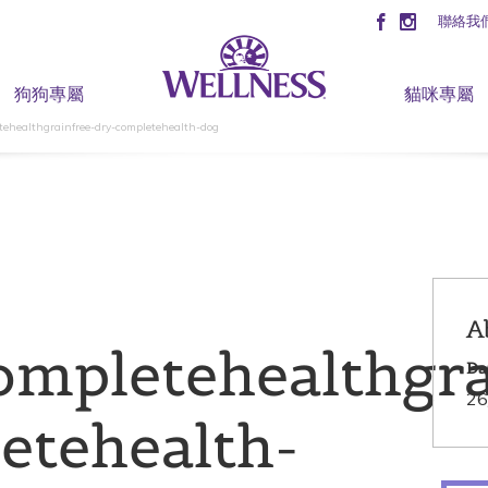
聯絡我
狗狗專屬
貓咪專屬
etehealthgrainfree-dry-completehealth-dog
A
ompletehealthgra
Da
26
etehealth-