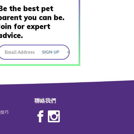
Be the best pet
parent you can be.
Join for expert
advice.
SIGN UP
聯絡我們
物技巧