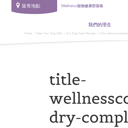
販售地點
Wellness寵物健康部落格
我們的理念
Home
Feed Your Dog Well
Dry Dog Food Recipes
title-wellnesscompl
title-
wellnessc
dry-compl