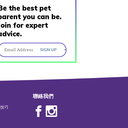
Be the best pet
parent you can be.
Join for expert
advice.
SIGN UP
聯絡我們
物技巧