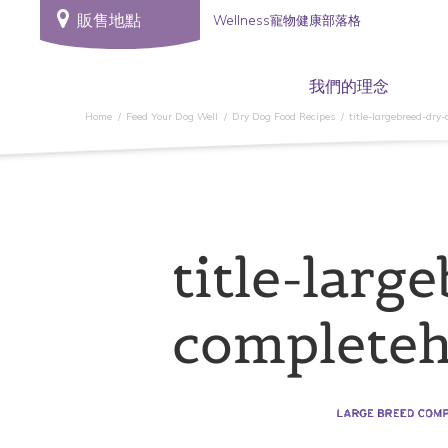
販售地點
Wellness寵物健康部落格
我們的理念
Home
Feed Your Dog Well
Dry Dog Food Recipes
title-largebreed-dry
title-larg
completeh