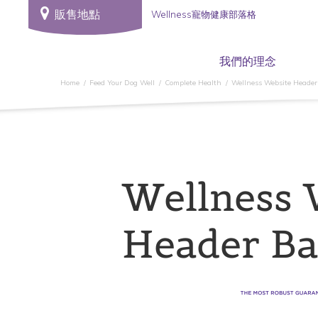
販售地點
Wellness寵物健康部落格
我們的理念
Home
Feed Your Dog Well
Complete Health
Wellness Website Heade
Wellness 
Header B