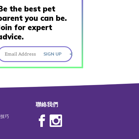
Be the best pet
parent you can be.
Join for expert
advice.
SIGN UP
聯絡我們
物技巧