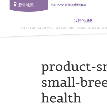
販售地點
Wellness寵物健康部落格
我們的理念
Home
Feed Your Dog Well
Complete Health
product-sm-dog-dry-small
product-s
small-bree
health