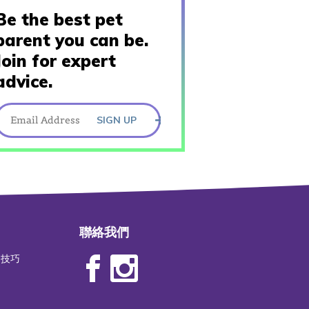
Be the best pet
parent you can be.
Join for expert
advice.
SIGN UP
聯絡我們
物技巧