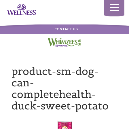
Toggle
navigatio
CONTACT US
product-sm-dog-
can-
completehealth-
duck-sweet-potato