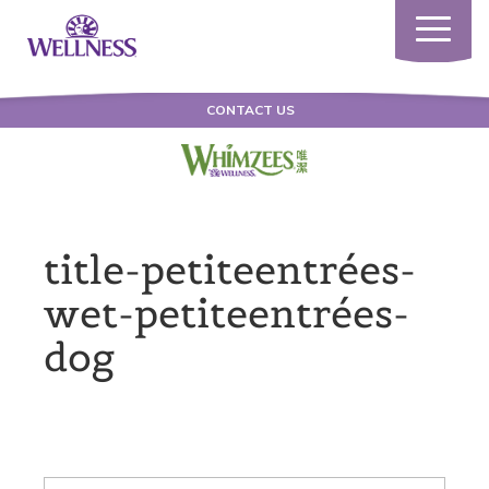
Toggle
navigatio
CONTACT US
title-petiteentrées-
wet-petiteentrées-
dog