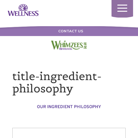
Toggle
navigatio
CONTACT US
title-ingredient-
philosophy