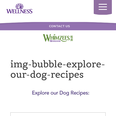
Toggle
navigatio
CONTACT US
img-bubble-explore-
our-dog-recipes