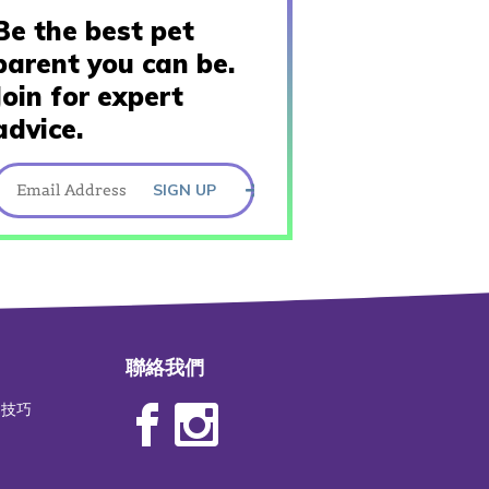
Be the best pet
parent you can be.
Join for expert
advice.
SIGN UP
聯絡我們
物技巧