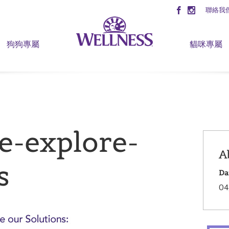
聯絡我
狗狗專屬
貓咪專屬
e-explore-
A
s
Da
04