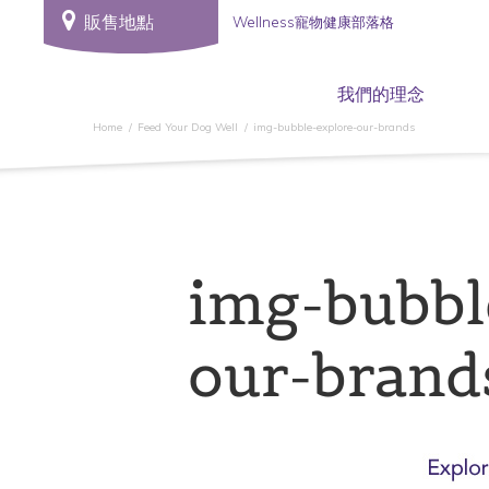
販售地點
Wellness寵物健康部落格
我們的理念
Home
Feed Your Dog Well
img-bubble-explore-our-brands
img-bubbl
our-brand