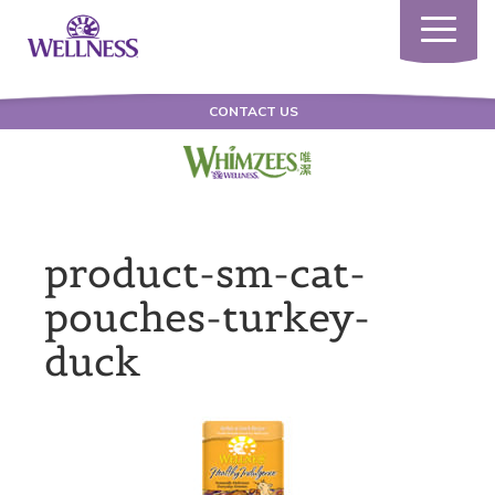
Toggle
navigatio
CONTACT US
product-sm-cat-
pouches-turkey-
duck