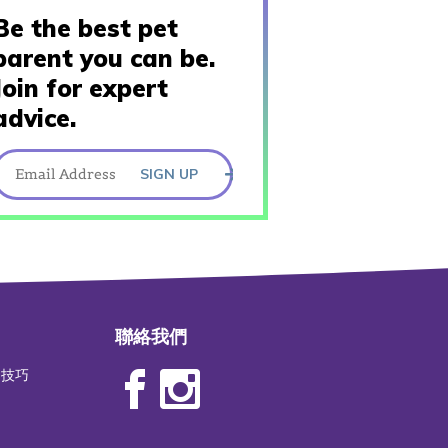
Be the best pet
parent you can be.
Join for expert
advice.
SIGN UP
聯絡我們
物技巧