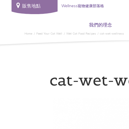
販售地點
Wellness寵物健康部落格
我們的理念
Home
Feed Your Cat Well
Wet Cat Food Recipes
cat-wet-wellness
cat-wet-w