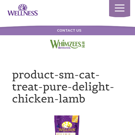
Toggle
navigatio
CONTACT US
product-sm-cat-
treat-pure-delight-
chicken-lamb