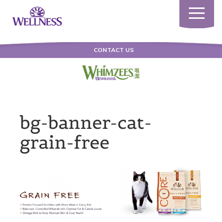
Toggle
navigatio
CONTACT US
bg-banner-cat-
grain-free