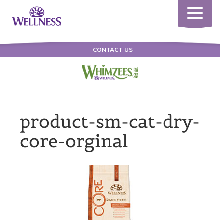
Toggle
navigatio
CONTACT US
product-sm-cat-dry-
core-orginal