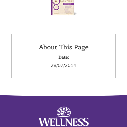
About This Page
Date:
28/07/2014