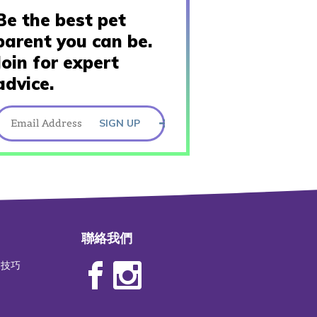
Be the best pet
parent you can be.
Join for expert
advice.
SIGN UP
聯絡我們
物技巧