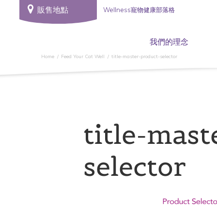
販售地點
Wellness寵物健康部落格
我們的理念
Home
Feed Your Cat Well
title-master-product-selector
title-mast
selector