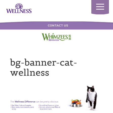
Toggle
navigatio
CONTACT US
bg-banner-cat-
wellness