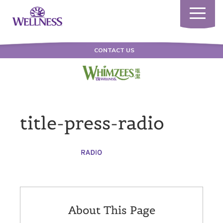
Toggle
navigatio
CONTACT US
title-press-radio
About This Page