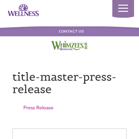
Toggle
navigatio
CONTACT US
title-master-press-
release