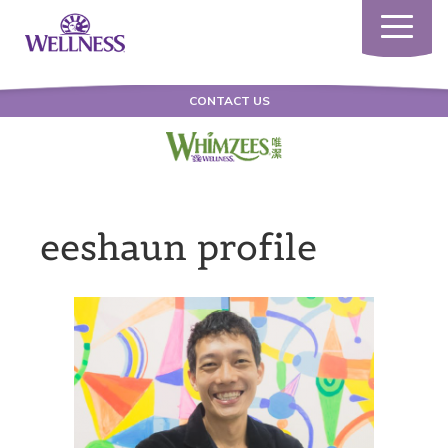
Toggle
navigatio
CONTACT US
eeshaun profile