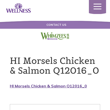
Toggle
navigatio
CONTACT US
HI Morsels Chicken
& Salmon Q12016_0
HI Morsels Chicken & Salmon Q12016_0