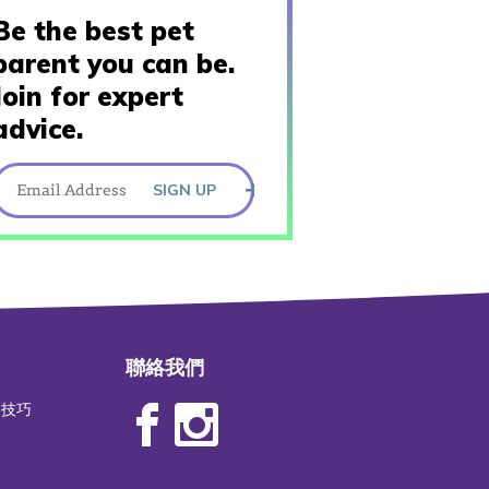
Be the best pet
parent you can be.
Join for expert
advice.
SIGN UP
聯絡我們
物技巧