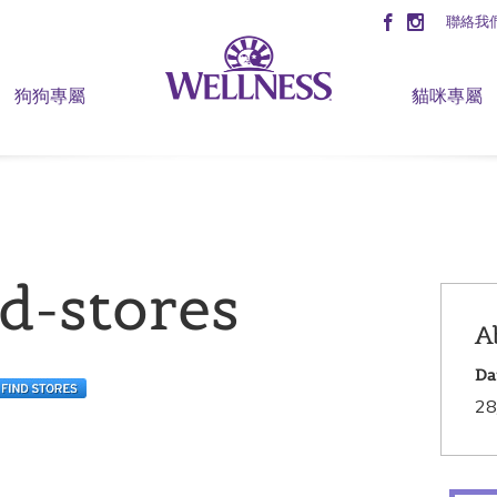
聯絡我
狗狗專屬
貓咪專屬
d-stores
A
Da
28