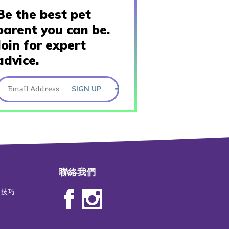
Be the best pet
parent you can be.
Join for expert
advice.
SIGN UP
聯絡我們
物技巧