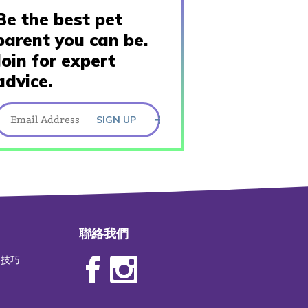
Be the best pet
parent you can be.
Join for expert
advice.
SIGN UP
聯絡我們
物技巧